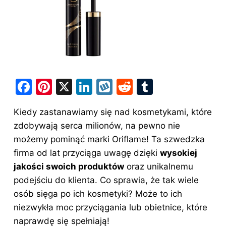
F
Pi
X
Li
W
R
T
a
nt
n
y
e
u
Kiedy zastanawiamy się nad kosmetykami, które
c
er
k
k
d
m
zdobywają serca milionów, na pewno nie
e
e
e
o
di
bl
możemy pominąć marki Oriflame! Ta szwedzka
b
st
dI
p
t
r
firma od lat przyciąga uwagę dzięki
wysokiej
o
n
jakości swoich produktów
oraz unikalnemu
o
podejściu do klienta. Co sprawia, że tak wiele
osób sięga po ich kosmetyki? Może to ich
k
niezwykła moc przyciągania lub obietnice, które
naprawdę się spełniają!