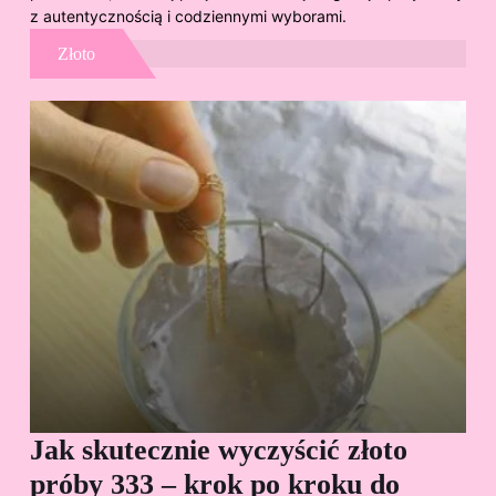
z autentycznością i codziennymi wyborami.
Złoto
Jak skutecznie wyczyścić złoto
Cz
próby 333 – krok po kroku do
Sp