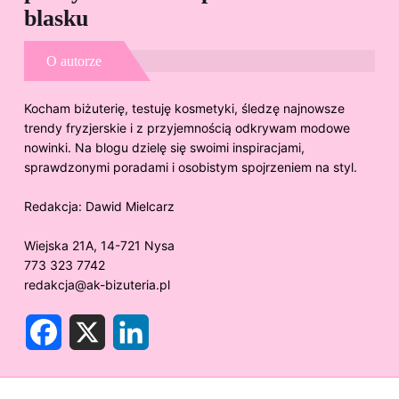
blasku
O autorze
Kocham biżuterię, testuję kosmetyki, śledzę najnowsze
trendy fryzjerskie i z przyjemnością odkrywam modowe
nowinki. Na blogu dzielę się swoimi inspiracjami,
sprawdzonymi poradami i osobistym spojrzeniem na styl.
Redakcja:
Dawid Mielcarz
Wiejska 21A, 14-721 Nysa
773 323 7742
redakcja@ak-bizuteria.pl
F
X
L
a
i
c
n
e
k
b
e
o
d