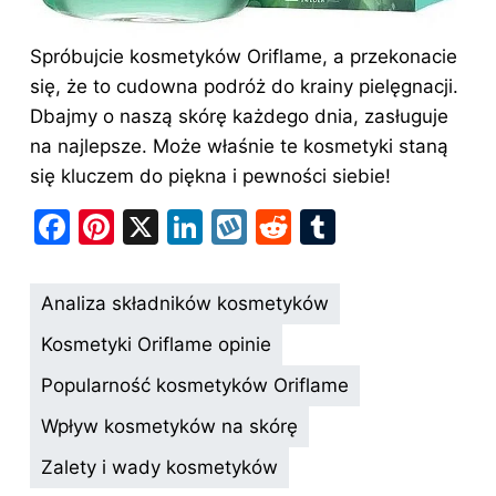
Spróbujcie kosmetyków Oriflame, a przekonacie
się, że to cudowna podróż do krainy pielęgnacji.
Dbajmy o naszą
skórę
każdego dnia, zasługuje
na najlepsze. Może właśnie te kosmetyki staną
się kluczem do piękna i pewności siebie!
F
Pi
X
Li
W
R
T
a
nt
n
y
e
u
c
er
k
k
d
m
Analiza składników kosmetyków
e
e
e
o
di
bl
Kosmetyki Oriflame opinie
b
st
dI
p
t
r
Popularność kosmetyków Oriflame
o
n
Wpływ kosmetyków na skórę
o
k
Zalety i wady kosmetyków