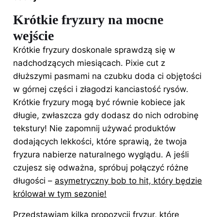
Krótkie fryzury na mocne
wejście
Krótkie fryzury doskonale sprawdzą się w
nadchodzących miesiącach. Pixie cut z
dłuższymi pasmami na czubku doda ci objętości
w górnej części i złagodzi kanciastość rysów.
Krótkie fryzury mogą być równie kobiece jak
długie, zwłaszcza gdy dodasz do nich odrobinę
tekstury! Nie zapomnij używać produktów
dodających lekkości, które sprawią, że twoja
fryzura nabierze naturalnego wyglądu. A jeśli
czujesz się odważna, spróbuj połączyć różne
długości –
asymetryczny bob to hit, który będzie
królował w tym sezonie!
Przedstawiam kilka propozycji fryzur, które