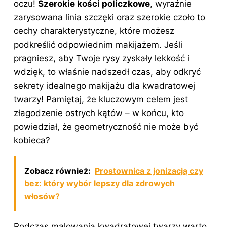
oczu!
Szerokie kości policzkowe
, wyraźnie
zarysowana linia szczęki oraz szerokie czoło to
cechy charakterystyczne, które możesz
podkreślić odpowiednim makijażem. Jeśli
pragniesz, aby Twoje rysy zyskały lekkość i
wdzięk, to właśnie nadszedł czas, aby odkryć
sekrety idealnego makijażu dla kwadratowej
twarzy! Pamiętaj, że kluczowym celem jest
złagodzenie ostrych kątów – w końcu, kto
powiedział, że geometryczność nie może być
kobieca?
Zobacz również:
Prostownica z jonizacją czy
bez: który wybór lepszy dla zdrowych
włosów?
Podczas malowania kwadratowej twarzy warto