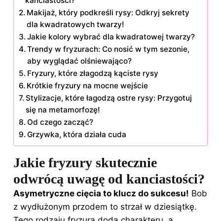
kanciastości?
Makijaż, który podkreśli rysy: Odkryj sekrety
dla kwadratowych twarzy!
Jakie kolory wybrać dla kwadratowej twarzy?
Trendy w fryzurach: Co nosić w tym sezonie,
aby wyglądać olśniewająco?
Fryzury, które złagodzą kąciste rysy
Krótkie fryzury na mocne wejście
Stylizacje, które łagodzą ostre rysy: Przygotuj
się na metamorfozę!
Od czego zacząć?
Grzywka, która działa cuda
Jakie fryzury skutecznie
odwrócą uwagę od kanciastości?
Asymetryczne cięcia to klucz do sukcesu!
Bob
z wydłużonym przodem to strzał w dziesiątkę.
Tego rodzaju fryzura doda charakteru, a