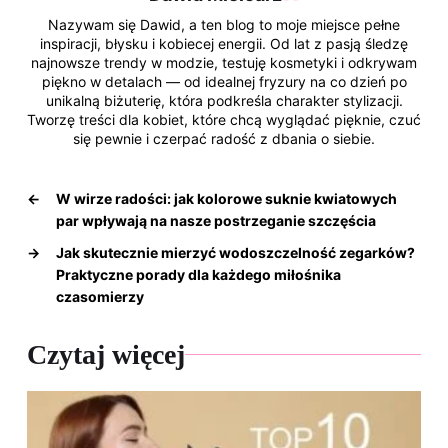
k
Nazywam się Dawid, a ten blog to moje miejsce pełne
inspiracji, błysku i kobiecej energii. Od lat z pasją śledzę
najnowsze trendy w modzie, testuję kosmetyki i odkrywam
piękno w detalach — od idealnej fryzury na co dzień po
unikalną biżuterię, która podkreśla charakter stylizacji.
Tworzę treści dla kobiet, które chcą wyglądać pięknie, czuć
się pewnie i czerpać radość z dbania o siebie.
←
W wirze radości: jak kolorowe suknie kwiatowych
par wpływają na nasze postrzeganie szczęścia
→
Jak skutecznie mierzyć wodoszczelność zegarków?
Praktyczne porady dla każdego miłośnika
czasomierzy
Czytaj więcej