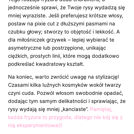
jednocześnie sprawi, że Twoje rysy wydadzą się
mniej wyraziste. Jeśli preferujesz krótsze włosy,
postaw na pixie cut z dłuższymi pasmami na
czubku głowy; stworzy to objętość i lekkość. A
dla miłośniczek grzywek – lepiej wybierać te
asymetryczne lub postrzępione, unikając
ciężkich, prostych linii, które mogą dodatkowo
podkreślać kwadratowy kształt.
Na koniec, warto zwrócić uwagę na stylizację!
Czasami kilka luźnych kosmyków wokół twarzy
czyni cuda. Pozwól włosom swobodnie opadać,
dodając tym samym delikatności i sprawiając, że
rysy wydają się mniej „kanciaste”.
Pamiętaj,
każda fryzura to przygoda, dlatego nie bój się z
nią eksperymentować!