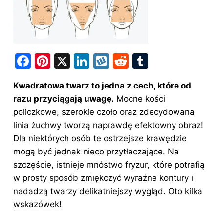
F
Pi
X
Li
W
R
T
a
nt
n
y
e
u
Kwadratowa twarz to jedna z cech, które od
c
er
k
k
d
m
razu przyciągają uwagę.
Mocne kości
e
e
e
o
di
bl
policzkowe, szerokie czoło oraz zdecydowana
b
st
dI
p
t
r
linia żuchwy tworzą naprawdę efektowny obraz!
o
n
Dla niektórych osób te ostrzejsze krawędzie
o
mogą być jednak nieco przytłaczające. Na
szczęście, istnieje mnóstwo fryzur, które potrafią
k
w prosty sposób zmiękczyć wyraźne kontury i
nadadzą twarzy delikatniejszy wygląd.
Oto kilka
wskazówek!