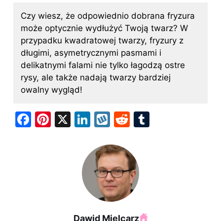
Czy wiesz, że odpowiednio dobrana fryzura
może optycznie wydłużyć Twoją twarz? W
przypadku kwadratowej twarzy, fryzury z
długimi, asymetrycznymi pasmami i
delikatnymi falami nie tylko łagodzą ostre
rysy, ale także nadają twarzy bardziej
owalny wygląd!
F
Pi
X
Li
W
R
T
a
nt
n
y
e
u
c
er
k
k
d
m
e
e
e
o
di
bl
b
st
dI
p
t
r
o
n
o
Dawid Mielcarz