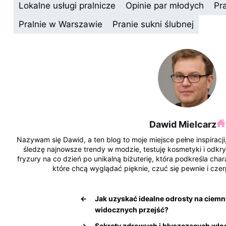
c
er
k
k
d
m
Lokalne usługi pralnicze
Opinie par młodych
Pr
e
e
e
o
di
bl
Pralnie w Warszawie
Pranie sukni ślubnej
b
st
dI
p
t
r
o
n
o
k
Dawid Mielcarz
Nazywam się Dawid, a ten blog to moje miejsce pełne inspiracji, 
śledzę najnowsze trendy w modzie, testuję kosmetyki i odkr
fryzury na co dzień po unikalną biżuterię, która podkreśla charak
które chcą wyglądać pięknie, czuć się pewnie i czer
←
Jak uzyskać idealne odrosty na ciem
widocznych przejść?
→
Sekrety zdrowych i błyszczących włos