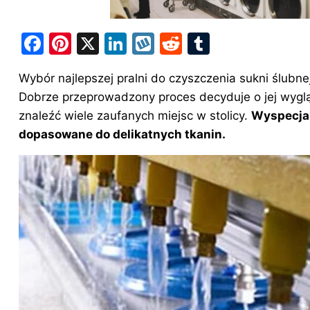
F
Pi
X
Li
W
R
T
a
nt
n
y
e
u
Wybór najlepszej pralni do czyszczenia
sukni ślubne
c
er
k
k
d
m
Dobrze przeprowadzony proces decyduje o jej wygl
e
e
e
o
di
bl
znaleźć wiele zaufanych miejsc w stolicy.
Wyspecjal
b
st
dI
p
t
r
dopasowane do delikatnych tkanin.
o
n
o
k