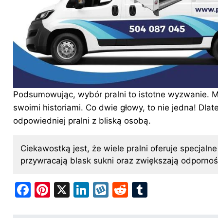
Podsumowując, wybór pralni to istotne wyzwanie. Mł
swoimi historiami. Co dwie głowy, to nie jedna! Dlat
odpowiedniej pralni z bliską osobą.
Ciekawostką jest, że wiele pralni oferuje specjaln
przywracają blask sukni oraz zwiększają odporno
F
Pi
X
Li
W
R
T
a
nt
n
y
e
u