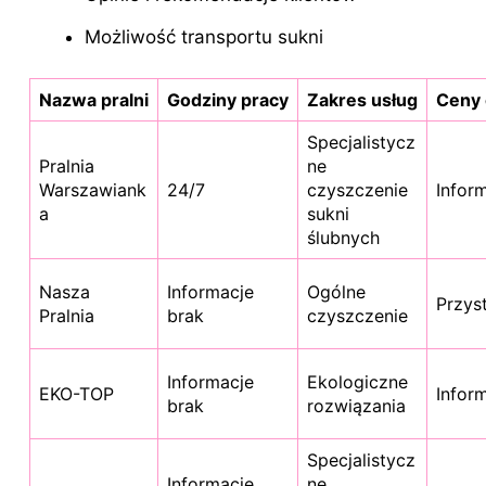
Możliwość transportu sukni
Nazwa pralni
Godziny pracy
Zakres usług
Ceny 
Specjalistycz
Pralnia
ne
Warszawiank
24/7
czyszczenie
Infor
a
sukni
ślubnych
Nasza
Informacje
Ogólne
Przys
Pralnia
brak
czyszczenie
Informacje
Ekologiczne
EKO-TOP
Infor
brak
rozwiązania
Specjalistycz
Informacje
ne