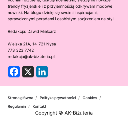
trendy fryzjerskie i z przyjemnością odkrywam modowe
nowinki. Na blogu dzielę się swoimi inspiracjami,
sprawdzonymi poradami i osobistym spojrzeniem na styl.
Redakcja:
Dawid Mielcarz
Wiejska 21A, 14-721 Nysa
773 323 7742
redakcja@ak-bizuteria.pl
F
X
L
a
i
c
n
e
k
b
e
o
d
o
I
Strona główna
Polityka prywatności
Cookies
k
n
Regulamin
Kontakt
Copyright © AK-Biżuteria