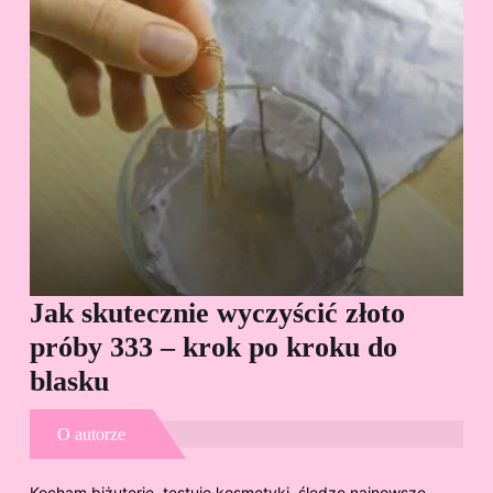
Jak skutecznie wyczyścić złoto
Cz
próby 333 – krok po kroku do
Sp
blasku
O autorze
Kocham biżuterię, testuję kosmetyki, śledzę najnowsze