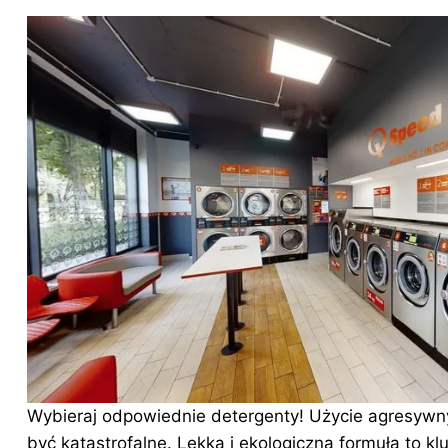
Wybieraj odpowiednie detergenty! Użycie agresyw
być katastrofalne. Lekka i ekologiczna formuła to k