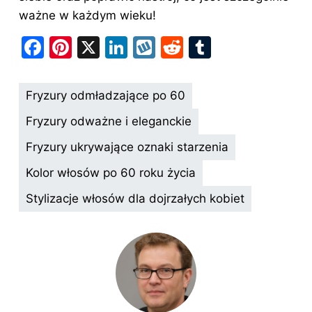
ważne w każdym wieku!
F
Pi
X
Li
W
R
T
a
nt
n
y
e
u
c
er
k
k
d
m
Fryzury odmładzające po 60
e
e
e
o
di
bl
Fryzury odważne i eleganckie
b
st
dI
p
t
r
Fryzury ukrywające oznaki starzenia
o
n
Kolor włosów po 60 roku życia
o
k
Stylizacje włosów dla dojrzałych kobiet