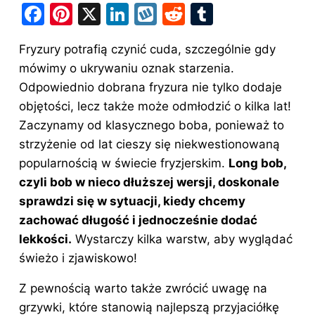
F
Pi
X
Li
W
R
T
a
nt
n
y
e
u
Fryzury potrafią czynić cuda, szczególnie gdy
c
er
k
k
d
m
mówimy o ukrywaniu oznak starzenia.
e
e
e
o
di
bl
Odpowiednio dobrana fryzura nie tylko dodaje
b
st
dI
p
t
r
objętości, lecz także może odmłodzić o kilka lat!
o
n
Zaczynamy od klasycznego boba, ponieważ to
o
strzyżenie od lat cieszy się niekwestionowaną
popularnością w świecie fryzjerskim.
Long
bob
,
k
czyli bob w nieco dłuższej wersji, doskonale
sprawdzi się w sytuacji, kiedy chcemy
zachować długość i jednocześnie dodać
lekkości.
Wystarczy kilka warstw, aby wyglądać
świeżo i zjawiskowo!
Z pewnością warto także zwrócić uwagę na
grzywki, które stanowią najlepszą przyjaciółkę