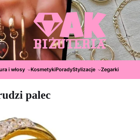
ura i włosy
Kosmetyki
Porady
Stylizacje
Zegarki
rudzi palec