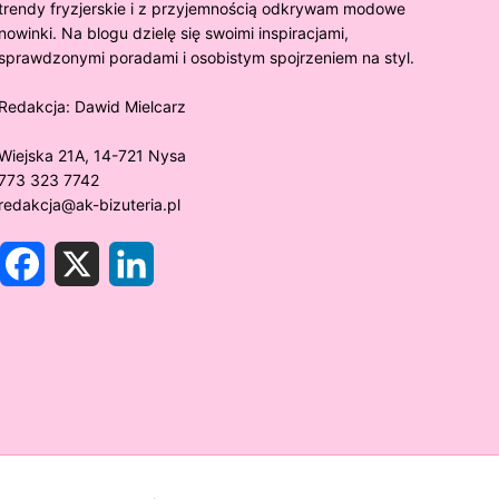
trendy fryzjerskie i z przyjemnością odkrywam modowe
nowinki. Na blogu dzielę się swoimi inspiracjami,
sprawdzonymi poradami i osobistym spojrzeniem na styl.
Redakcja:
Dawid Mielcarz
Wiejska 21A, 14-721 Nysa
773 323 7742
redakcja@ak-bizuteria.pl
F
X
L
a
i
c
n
e
k
y złoto próby 375 ciemnieje?
Złote sr
b
e
o
d
rawdzamy tajemnice biżuterii!
niezwykł
o
I
k
n
w biżute