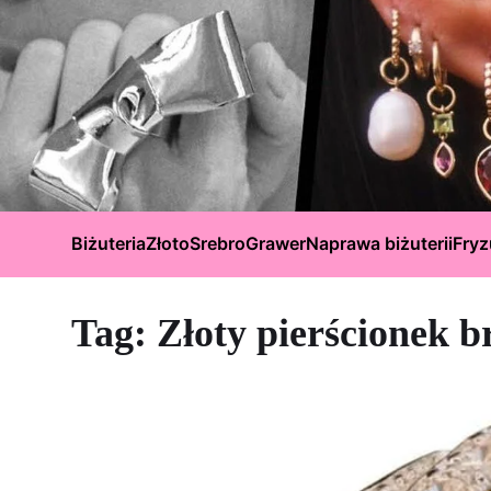
Biżuteria
Złoto
Srebro
Grawer
Naprawa biżuterii
Fryz
Tag:
Złoty pierścionek b