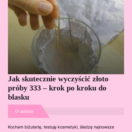
Jak skutecznie wyczyścić złoto
Cz
próby 333 – krok po kroku do
Sp
blasku
O autorze
Kocham biżuterię, testuję kosmetyki, śledzę najnowsze