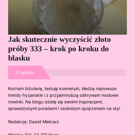
Jak skutecznie wyczyścić złoto
Cz
próby 333 – krok po kroku do
Sp
blasku
O autorze
Kocham biżuterię, testuję kosmetyki, śledzę najnowsze
trendy fryzjerskie i z przyjemnością odkrywam modowe
nowinki. Na blogu dzielę się swoimi inspiracjami,
sprawdzonymi poradami i osobistym spojrzeniem na styl.
Redakcja:
Dawid Mielcarz
Wiejska 21A, 14-721 Nysa