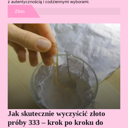
z autentycznością i codziennymi wyborami.
Złoto
Jak skutecznie wyczyścić złoto
Cz
próby 333 – krok po kroku do
Sp