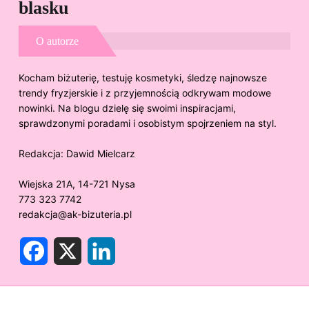
blasku
O autorze
Kocham biżuterię, testuję kosmetyki, śledzę najnowsze
trendy fryzjerskie i z przyjemnością odkrywam modowe
nowinki. Na blogu dzielę się swoimi inspiracjami,
sprawdzonymi poradami i osobistym spojrzeniem na styl.
Redakcja:
Dawid Mielcarz
Wiejska 21A, 14-721 Nysa
773 323 7742
redakcja@ak-bizuteria.pl
F
X
L
a
i
c
n
e
k
b
e
o
d
o
I