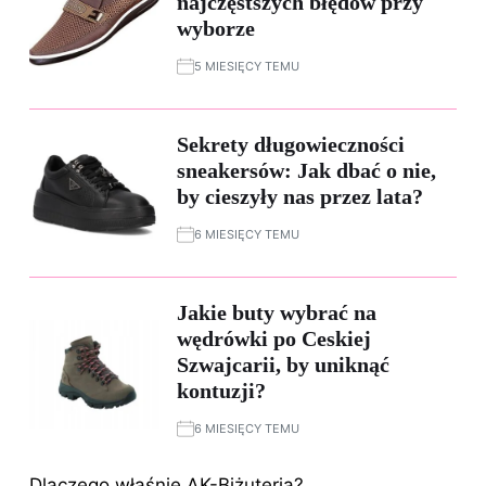
najczęstszych błędów przy
wyborze
5 MIESIĘCY TEMU
Sekrety długowieczności
sneakersów: Jak dbać o nie,
by cieszyły nas przez lata?
6 MIESIĘCY TEMU
Jakie buty wybrać na
wędrówki po Ceskiej
Szwajcarii, by uniknąć
kontuzji?
6 MIESIĘCY TEMU
Dlaczego właśnie AK-Biżuteria?