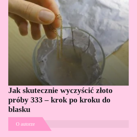
Jak skutecznie wyczyścić złoto
Cz
próby 333 – krok po kroku do
Sp
blasku
O autorze