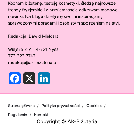
Kocham biżuterię, testuję kosmetyki, śledzę najnowsze
trendy fryzjerskie i z przyjemnością odkrywam modowe
nowinki. Na blogu dzielę się swoimi inspiracjami,
sprawdzonymi poradami i osobistym spojrzeniem na styl.
Redakcja:
Dawid Mielcarz
Wiejska 21A, 14-721 Nysa
773 323 7742
redakcja@ak-bizuteria.pl
F
X
L
a
i
c
n
e
k
b
e
o
d
o
I
Strona główna
Polityka prywatności
Cookies
k
n
Regulamin
Kontakt
Copyright © AK-Biżuteria