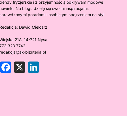
trendy fryzjerskie i z przyjemnością odkrywam modowe
nowinki. Na blogu dzielę się swoimi inspiracjami,
sprawdzonymi poradami i osobistym spojrzeniem na styl.
Redakcja:
Dawid Mielcarz
Wiejska 21A, 14-721 Nysa
773 323 7742
redakcja@ak-bizuteria.pl
F
X
L
a
i
c
n
e
k
y złoto próby 375 ciemnieje?
Złote sr
b
e
o
d
rawdzamy tajemnice biżuterii!
niezwykł
o
I
k
n
w biżute