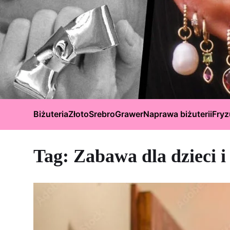
Biżuteria
Złoto
Srebro
Grawer
Naprawa biżuterii
Fryz
Tag:
Zabawa dla dzieci i