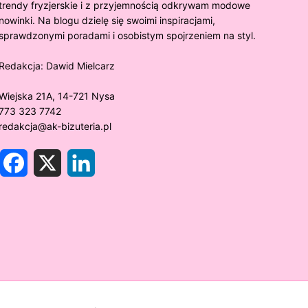
trendy fryzjerskie i z przyjemnością odkrywam modowe
nowinki. Na blogu dzielę się swoimi inspiracjami,
sprawdzonymi poradami i osobistym spojrzeniem na styl.
Redakcja:
Dawid Mielcarz
Wiejska 21A, 14-721 Nysa
773 323 7742
redakcja@ak-bizuteria.pl
F
X
L
a
i
c
n
e
k
y złoto próby 375 ciemnieje?
Złote sr
b
e
o
d
rawdzamy tajemnice biżuterii!
niezwykł
o
I
k
n
w biżute