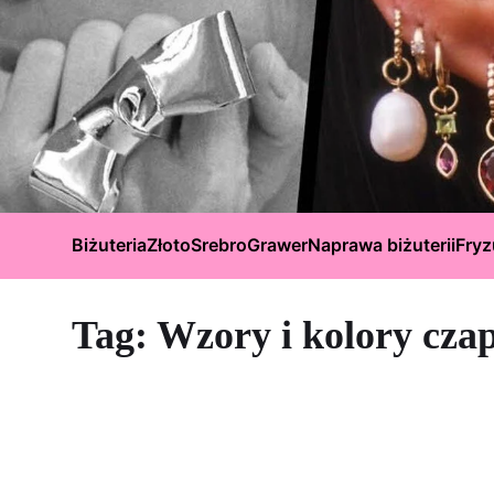
Biżuteria
Złoto
Srebro
Grawer
Naprawa biżuterii
Fryz
Tag:
Wzory i kolory cza