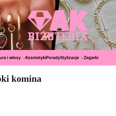
ura i włosy
Kosmetyki
Porady
Stylizacje
Zegarki
pki komina