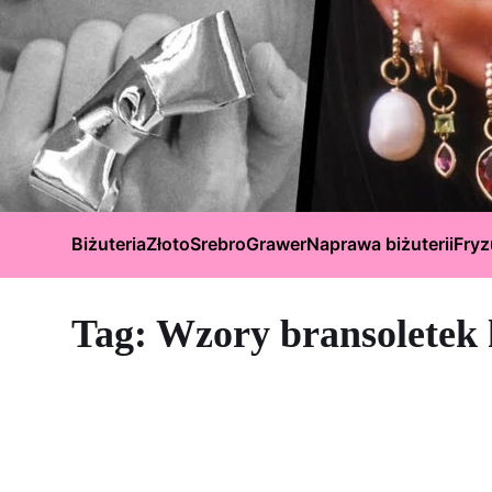
Biżuteria
Złoto
Srebro
Grawer
Naprawa biżuterii
Fryz
Tag:
Wzory bransoletek