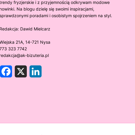
trendy fryzjerskie i z przyjemnością odkrywam modowe
nowinki. Na blogu dzielę się swoimi inspiracjami,
sprawdzonymi poradami i osobistym spojrzeniem na styl.
Redakcja:
Dawid Mielcarz
Wiejska 21A, 14-721 Nysa
773 323 7742
redakcja@ak-bizuteria.pl
F
X
L
a
i
c
n
e
k
y złoto próby 375 ciemnieje?
Złote sr
b
e
o
d
rawdzamy tajemnice biżuterii!
niezwykł
o
I
k
n
w biżute