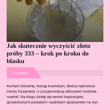
Jak skutecznie wyczyścić złoto
Cz
próby 333 – krok po kroku do
Sp
blasku
O autorze
Kocham biżuterię, testuję kosmetyki, śledzę najnowsze
trendy fryzjerskie i z przyjemnością odkrywam modowe
nowinki. Na blogu dzielę się swoimi inspiracjami,
sprawdzonymi poradami i osobistym spojrzeniem na styl.