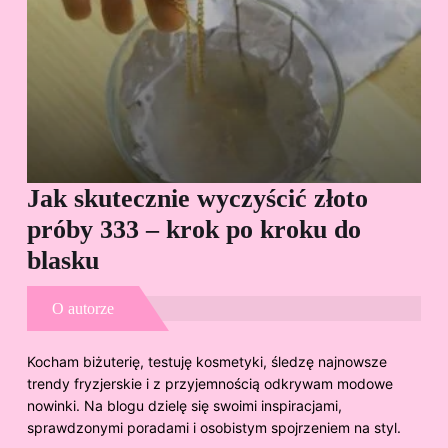
Jak skutecznie wyczyścić złoto
Cz
próby 333 – krok po kroku do
Sp
blasku
O autorze
Kocham biżuterię, testuję kosmetyki, śledzę najnowsze
trendy fryzjerskie i z przyjemnością odkrywam modowe
nowinki. Na blogu dzielę się swoimi inspiracjami,
sprawdzonymi poradami i osobistym spojrzeniem na styl.