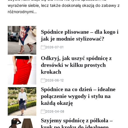
wyrażenie siebie, lecz także doskonałą okazją do zabawy z
różnorodnymi…
Spódnice plisowane – dla kogo i
jak je modnie stylizować?
2026-07-01
Odkryj, jak uszyć spódnicę z
dresówki w kilku prostych
krokach
2026-06-12
Spódnice na co dzień – idealne
połączenie wygody i stylu na
każdą okazję
2026-04-08
Szyjemy spódnicę z półkoła –
krok po kroku do idealnego