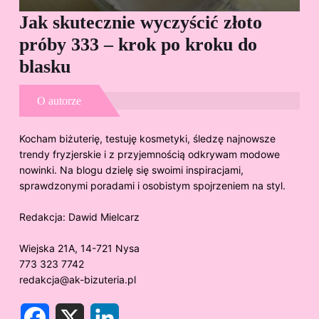
Jak skutecznie wyczyścić złoto
Cz
próby 333 – krok po kroku do
Sp
blasku
O autorze
Kocham biżuterię, testuję kosmetyki, śledzę najnowsze
trendy fryzjerskie i z przyjemnością odkrywam modowe
nowinki. Na blogu dzielę się swoimi inspiracjami,
sprawdzonymi poradami i osobistym spojrzeniem na styl.
Redakcja:
Dawid Mielcarz
Wiejska 21A, 14-721 Nysa
773 323 7742
redakcja@ak-bizuteria.pl
F
X
L