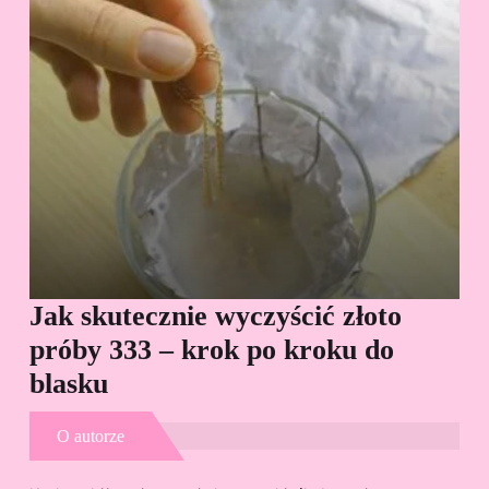
Jak skutecznie wyczyścić złoto
Cz
próby 333 – krok po kroku do
Sp
blasku
O autorze