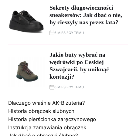
Sekrety długowieczności
sneakersów: Jak dbać o nie,
by cieszyły nas przez lata?
6 MIESIĘCY TEMU
Jakie buty wybrać na
wędrówki po Ceskiej
Szwajcarii, by uniknąć
kontuzji?
6 MIESIĘCY TEMU
Dlaczego właśnie AK-Biżuteria?
Historia obrączek ślubnych
Historia pierścionka zaręczynowego
Instrukcja zamawiania obrączek
Jak dbać o obrączki ślubne?