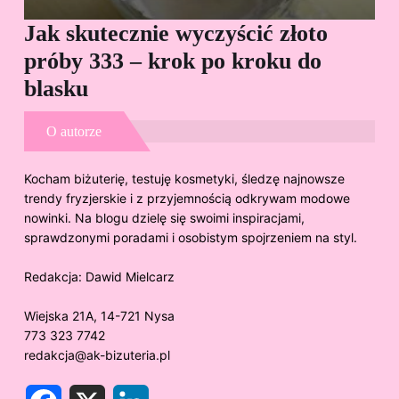
Jak skutecznie wyczyścić złoto
Cz
próby 333 – krok po kroku do
Sp
blasku
O autorze
Kocham biżuterię, testuję kosmetyki, śledzę najnowsze
trendy fryzjerskie i z przyjemnością odkrywam modowe
nowinki. Na blogu dzielę się swoimi inspiracjami,
sprawdzonymi poradami i osobistym spojrzeniem na styl.
Redakcja:
Dawid Mielcarz
Wiejska 21A, 14-721 Nysa
773 323 7742
redakcja@ak-bizuteria.pl
F
X
L