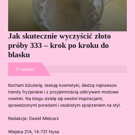
Jak skutecznie wyczyścić złoto
Cz
próby 333 – krok po kroku do
Sp
blasku
O autorze
Kocham biżuterię, testuję kosmetyki, śledzę najnowsze
trendy fryzjerskie i z przyjemnością odkrywam modowe
nowinki. Na blogu dzielę się swoimi inspiracjami,
sprawdzonymi poradami i osobistym spojrzeniem na styl.
Redakcja:
Dawid Mielcarz
Wiejska 21A, 14-721 Nysa