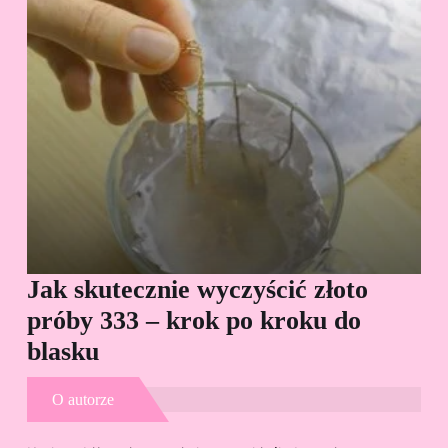
Jak skutecznie wyczyścić złoto
Cz
próby 333 – krok po kroku do
Sp
blasku
O autorze