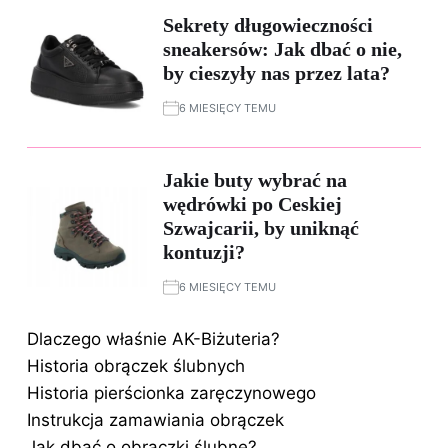
Sekrety długowieczności
sneakersów: Jak dbać o nie,
by cieszyły nas przez lata?
6 MIESIĘCY TEMU
Jakie buty wybrać na
wędrówki po Ceskiej
Szwajcarii, by uniknąć
kontuzji?
6 MIESIĘCY TEMU
Dlaczego właśnie AK-Biżuteria?
Historia obrączek ślubnych
Historia pierścionka zaręczynowego
Instrukcja zamawiania obrączek
Jak dbać o obrączki ślubne?