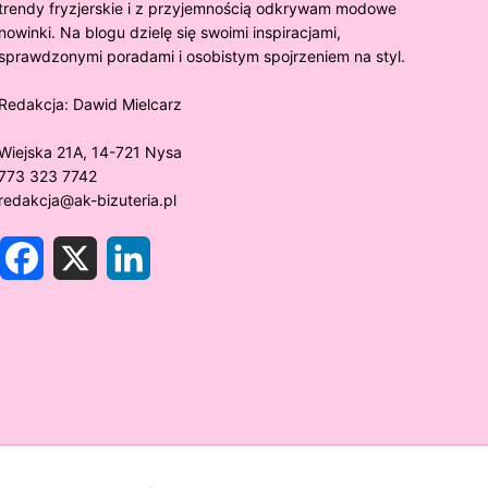
trendy fryzjerskie i z przyjemnością odkrywam modowe
nowinki. Na blogu dzielę się swoimi inspiracjami,
sprawdzonymi poradami i osobistym spojrzeniem na styl.
Redakcja:
Dawid Mielcarz
Wiejska 21A, 14-721 Nysa
773 323 7742
redakcja@ak-bizuteria.pl
F
X
L
a
i
c
n
e
k
y złoto próby 375 ciemnieje?
Złote sr
b
e
o
d
rawdzamy tajemnice biżuterii!
niezwykł
o
I
k
n
w biżute