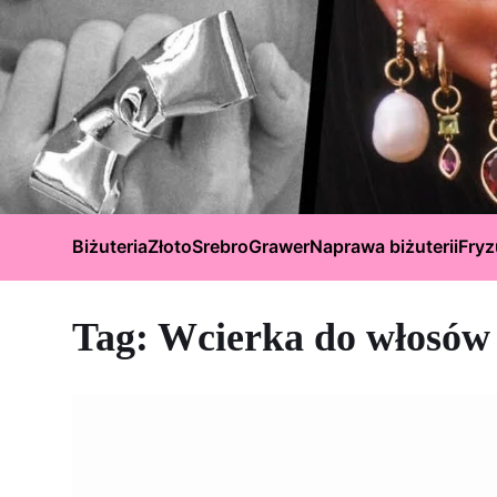
Biżuteria
Złoto
Srebro
Grawer
Naprawa biżuterii
Fryz
Tag:
Wcierka do włosów 