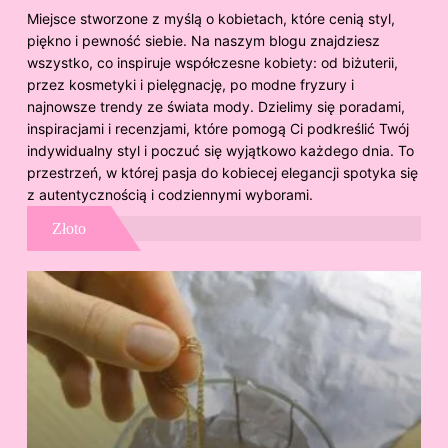
Miejsce stworzone z myślą o kobietach, które cenią styl,
piękno i pewność siebie. Na naszym blogu znajdziesz
wszystko, co inspiruje współczesne kobiety: od biżuterii,
przez kosmetyki i pielęgnację, po modne fryzury i
najnowsze trendy ze świata mody. Dzielimy się poradami,
inspiracjami i recenzjami, które pomogą Ci podkreślić Twój
indywidualny styl i poczuć się wyjątkowo każdego dnia. To
przestrzeń, w której pasja do kobiecej elegancji spotyka się
z autentycznością i codziennymi wyborami.
Złoto