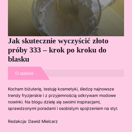
Jak skutecznie wyczyścić złoto
Cz
próby 333 – krok po kroku do
Sp
blasku
O autorze
Kocham biżuterię, testuję kosmetyki, śledzę najnowsze
trendy fryzjerskie i z przyjemnością odkrywam modowe
nowinki. Na blogu dzielę się swoimi inspiracjami,
sprawdzonymi poradami i osobistym spojrzeniem na styl.
Redakcja:
Dawid Mielcarz