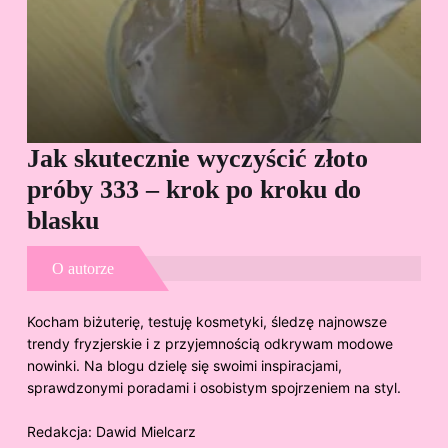
Jak skutecznie wyczyścić złoto
Cz
próby 333 – krok po kroku do
Sp
blasku
O autorze
Kocham biżuterię, testuję kosmetyki, śledzę najnowsze
trendy fryzjerskie i z przyjemnością odkrywam modowe
nowinki. Na blogu dzielę się swoimi inspiracjami,
sprawdzonymi poradami i osobistym spojrzeniem na styl.
Redakcja:
Dawid Mielcarz