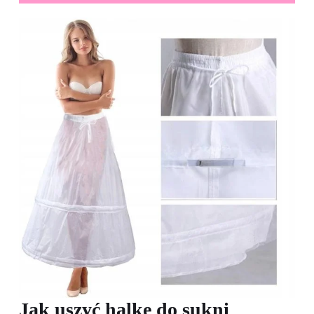
Jak uszyć halkę do sukni