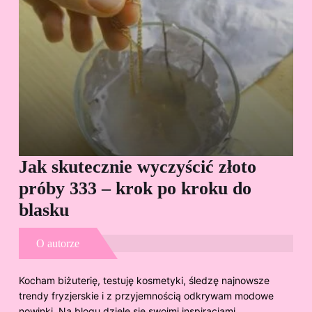
Jak skutecznie wyczyścić złoto
Cz
próby 333 – krok po kroku do
Sp
blasku
O autorze
Kocham biżuterię, testuję kosmetyki, śledzę najnowsze
trendy fryzjerskie i z przyjemnością odkrywam modowe
nowinki. Na blogu dzielę się swoimi inspiracjami,