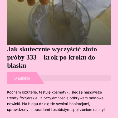
Jak skutecznie wyczyścić złoto
Cz
próby 333 – krok po kroku do
Sp
blasku
O autorze
Kocham biżuterię, testuję kosmetyki, śledzę najnowsze
trendy fryzjerskie i z przyjemnością odkrywam modowe
nowinki. Na blogu dzielę się swoimi inspiracjami,
sprawdzonymi poradami i osobistym spojrzeniem na styl.