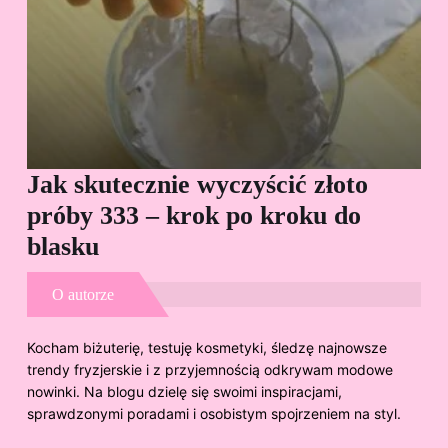
Jak skutecznie wyczyścić złoto
Cz
próby 333 – krok po kroku do
Sp
blasku
O autorze
Kocham biżuterię, testuję kosmetyki, śledzę najnowsze
trendy fryzjerskie i z przyjemnością odkrywam modowe
nowinki. Na blogu dzielę się swoimi inspiracjami,
sprawdzonymi poradami i osobistym spojrzeniem na styl.