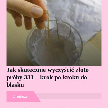
Jak skutecznie wyczyścić złoto
Cz
próby 333 – krok po kroku do
Sp
blasku
O autorze