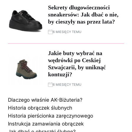
Sekrety długowieczności
sneakersów: Jak dbać o nie,
by cieszyły nas przez lata?
6 MIESIĘCY TEMU
Jakie buty wybrać na
wędrówki po Ceskiej
Szwajcarii, by uniknąć
kontuzji?
6 MIESIĘCY TEMU
Dlaczego właśnie AK-Biżuteria?
Historia obrączek ślubnych
Historia pierścionka zaręczynowego
Instrukcja zamawiania obrączek
Jak dbać o obrączki ślubne?