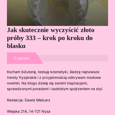
Jak skutecznie wyczyścić złoto
Cz
próby 333 – krok po kroku do
Sp
blasku
O autorze
Kocham biżuterię, testuję kosmetyki, śledzę najnowsze
trendy fryzjerskie i z przyjemnością odkrywam modowe
nowinki. Na blogu dzielę się swoimi inspiracjami,
sprawdzonymi poradami i osobistym spojrzeniem na styl.
Redakcja:
Dawid Mielcarz
Wiejska 21A, 14-721 Nysa