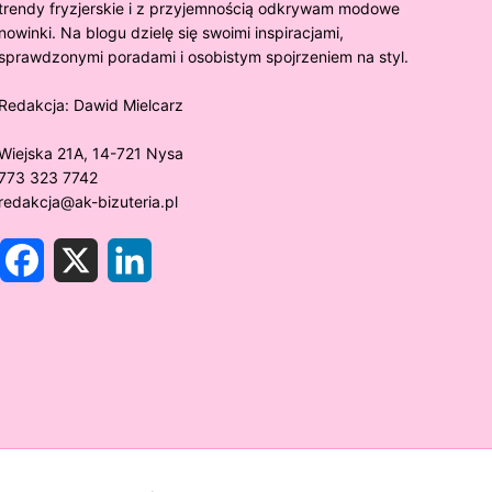
trendy fryzjerskie i z przyjemnością odkrywam modowe
nowinki. Na blogu dzielę się swoimi inspiracjami,
sprawdzonymi poradami i osobistym spojrzeniem na styl.
Redakcja:
Dawid Mielcarz
Wiejska 21A, 14-721 Nysa
773 323 7742
redakcja@ak-bizuteria.pl
F
X
L
a
i
c
n
e
k
y złoto próby 375 ciemnieje?
Złote sr
b
e
o
d
rawdzamy tajemnice biżuterii!
niezwykł
o
I
k
n
w biżute