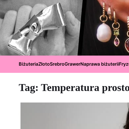
Biżuteria
Złoto
Srebro
Grawer
Naprawa biżuterii
Fryz
Tag:
Temperatura prost