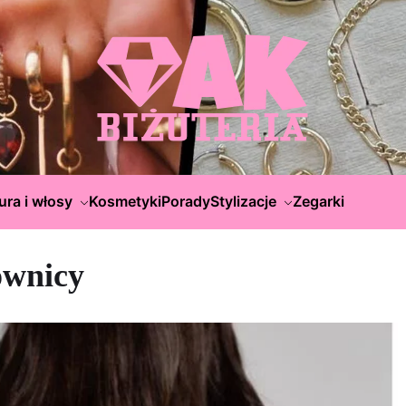
ura i włosy
Kosmetyki
Porady
Stylizacje
Zegarki
ownicy