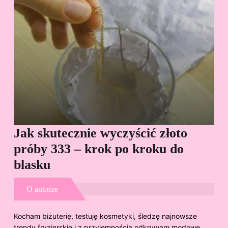
Jak skutecznie wyczyścić złoto
Cz
próby 333 – krok po kroku do
Sp
blasku
O autorze
Kocham biżuterię, testuję kosmetyki, śledzę najnowsze
trendy fryzjerskie i z przyjemnością odkrywam modowe