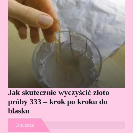
Jak skutecznie wyczyścić złoto
Cz
próby 333 – krok po kroku do
Sp
blasku
O autorze