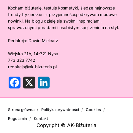
Kocham biżuterię, testuję kosmetyki, śledzę najnowsze
trendy fryzjerskie i z przyjemnością odkrywam modowe
nowinki. Na blogu dzielę się swoimi inspiracjami,
sprawdzonymi poradami i osobistym spojrzeniem na styl.
Redakcja:
Dawid Mielcarz
Wiejska 21A, 14-721 Nysa
773 323 7742
redakcja@ak-bizuteria.pl
F
X
L
a
i
c
n
e
k
b
e
o
d
o
I
Strona główna
Polityka prywatności
Cookies
k
n
Regulamin
Kontakt
Copyright © AK-Biżuteria