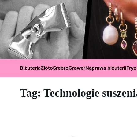
Biżuteria
Złoto
Srebro
Grawer
Naprawa biżuterii
Fryz
Tag:
Technologie suszen