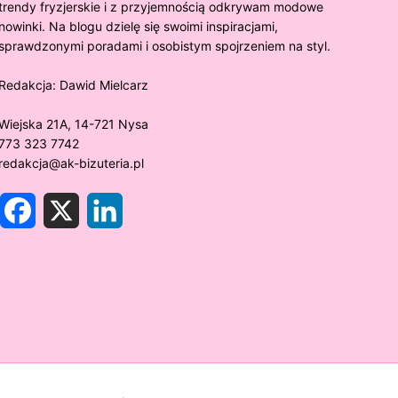
trendy fryzjerskie i z przyjemnością odkrywam modowe
nowinki. Na blogu dzielę się swoimi inspiracjami,
sprawdzonymi poradami i osobistym spojrzeniem na styl.
Redakcja:
Dawid Mielcarz
Wiejska 21A, 14-721 Nysa
773 323 7742
redakcja@ak-bizuteria.pl
F
X
L
a
i
c
n
e
k
y złoto próby 375 ciemnieje?
Złote sr
b
e
o
d
rawdzamy tajemnice biżuterii!
niezwykł
o
I
k
n
w biżute