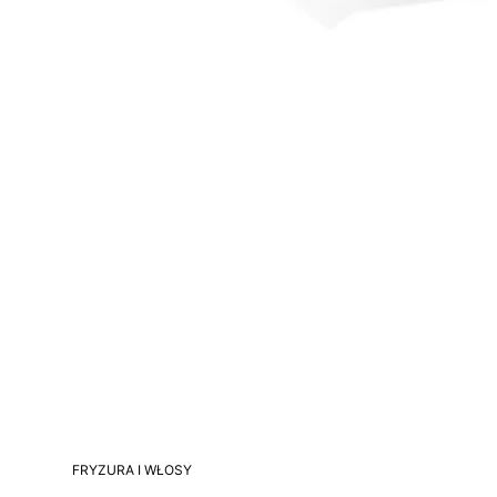
FRYZURA I WŁOSY