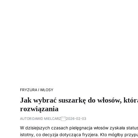
FRYZURA I WŁOSY
Jak wybrać suszarkę do włosów, któr
rozwiązania
AUTOR:
DAWID MIELCARZ
2026-02-03
W dzisiejszych czasach pielęgnacja włosów zyskała status 
istotny, co decyzja dotycząca fryzjera. Kto mógłby przy