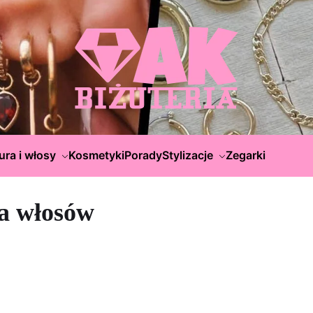
ura i włosy
Kosmetyki
Porady
Stylizacje
Zegarki
ia włosów