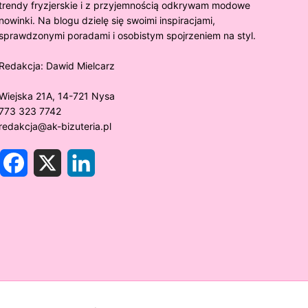
trendy fryzjerskie i z przyjemnością odkrywam modowe
nowinki. Na blogu dzielę się swoimi inspiracjami,
sprawdzonymi poradami i osobistym spojrzeniem na styl.
Redakcja:
Dawid Mielcarz
Wiejska 21A, 14-721 Nysa
773 323 7742
redakcja@ak-bizuteria.pl
F
X
L
a
i
c
n
e
k
y złoto próby 375 ciemnieje?
Złote sr
b
e
o
d
rawdzamy tajemnice biżuterii!
niezwykł
o
I
k
n
w biżute