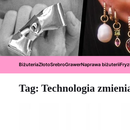
Biżuteria
Złoto
Srebro
Grawer
Naprawa biżuterii
Fryz
Tag:
Technologia zmieni