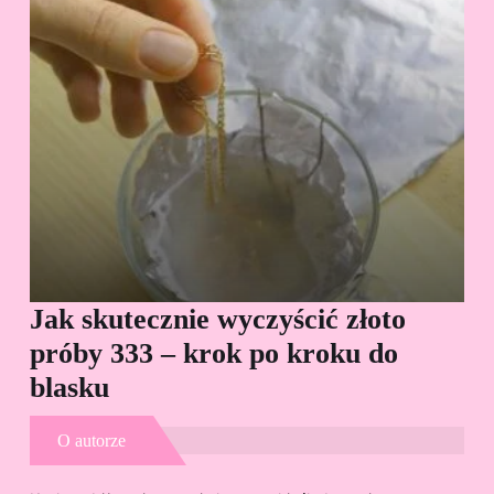
Jak skutecznie wyczyścić złoto
Cz
próby 333 – krok po kroku do
Sp
blasku
O autorze