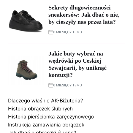
Sekrety długowieczności
sneakersów: Jak dbać o nie,
by cieszyły nas przez lata?
6 MIESIĘCY TEMU
Jakie buty wybrać na
wędrówki po Ceskiej
Szwajcarii, by uniknąć
kontuzji?
6 MIESIĘCY TEMU
Dlaczego właśnie AK-Biżuteria?
Historia obrączek ślubnych
Historia pierścionka zaręczynowego
Instrukcja zamawiania obrączek
Jak dbać o obrączki ślubne?