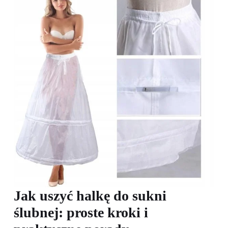
Jak uszyć halkę do sukni
ślubnej: proste kroki i