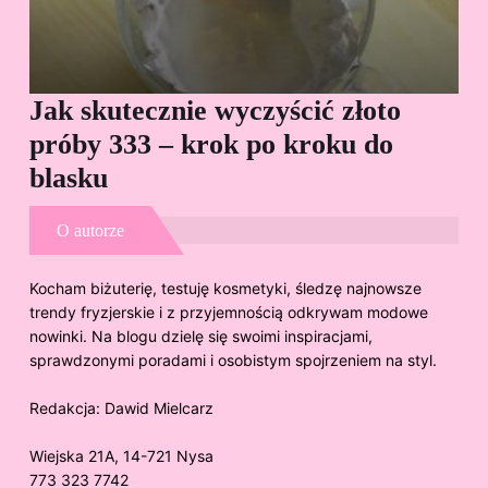
Jak skutecznie wyczyścić złoto
Cz
próby 333 – krok po kroku do
Sp
blasku
O autorze
Kocham biżuterię, testuję kosmetyki, śledzę najnowsze
trendy fryzjerskie i z przyjemnością odkrywam modowe
nowinki. Na blogu dzielę się swoimi inspiracjami,
sprawdzonymi poradami i osobistym spojrzeniem na styl.
Redakcja:
Dawid Mielcarz
Wiejska 21A, 14-721 Nysa
773 323 7742