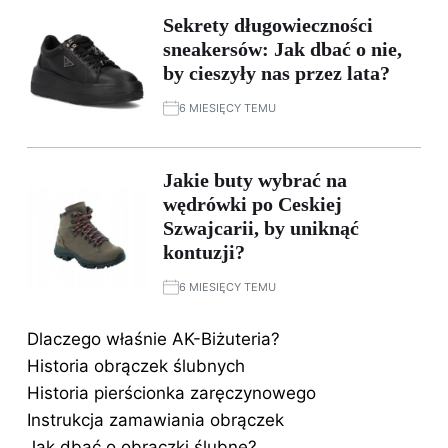
Sekrety długowieczności
sneakersów: Jak dbać o nie,
by cieszyły nas przez lata?
6 MIESIĘCY TEMU
Jakie buty wybrać na
wędrówki po Ceskiej
Szwajcarii, by uniknąć
kontuzji?
6 MIESIĘCY TEMU
Dlaczego właśnie AK-Biżuteria?
Historia obrączek ślubnych
Historia pierścionka zaręczynowego
Instrukcja zamawiania obrączek
Jak dbać o obrączki ślubne?