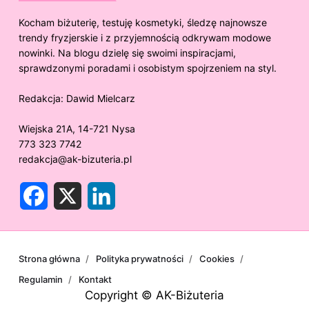
Kocham biżuterię, testuję kosmetyki, śledzę najnowsze
trendy fryzjerskie i z przyjemnością odkrywam modowe
nowinki. Na blogu dzielę się swoimi inspiracjami,
sprawdzonymi poradami i osobistym spojrzeniem na styl.
Redakcja:
Dawid Mielcarz
Wiejska 21A, 14-721 Nysa
773 323 7742
redakcja@ak-bizuteria.pl
F
X
L
a
i
c
n
e
k
b
e
o
d
o
I
Strona główna
Polityka prywatności
Cookies
k
n
Regulamin
Kontakt
Copyright © AK-Biżuteria