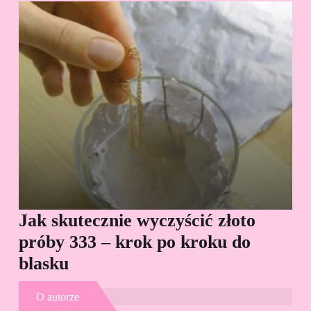
Jak skutecznie wyczyścić złoto
Cz
próby 333 – krok po kroku do
Sp
blasku
O autorze