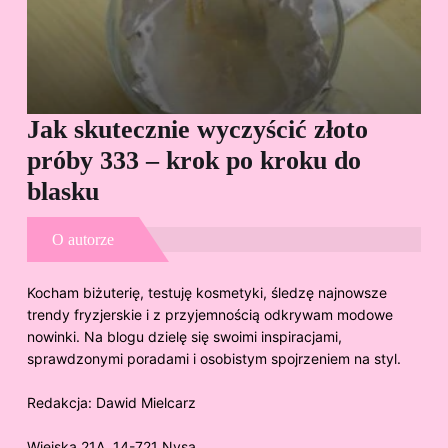
Jak skutecznie wyczyścić złoto
Cz
próby 333 – krok po kroku do
Sp
blasku
O autorze
Kocham biżuterię, testuję kosmetyki, śledzę najnowsze
trendy fryzjerskie i z przyjemnością odkrywam modowe
nowinki. Na blogu dzielę się swoimi inspiracjami,
sprawdzonymi poradami i osobistym spojrzeniem na styl.
Redakcja:
Dawid Mielcarz
Wiejska 21A, 14-721 Nysa