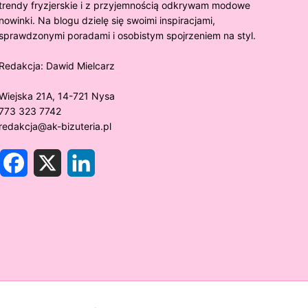
trendy fryzjerskie i z przyjemnością odkrywam modowe
nowinki. Na blogu dzielę się swoimi inspiracjami,
sprawdzonymi poradami i osobistym spojrzeniem na styl.
Redakcja:
Dawid Mielcarz
Wiejska 21A, 14-721 Nysa
773 323 7742
redakcja@ak-bizuteria.pl
F
X
L
a
i
c
n
e
k
y złoto próby 375 ciemnieje?
Złote sr
b
e
o
d
rawdzamy tajemnice biżuterii!
niezwykł
o
I
k
n
w biżute