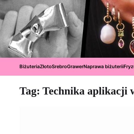
Biżuteria
Złoto
Srebro
Grawer
Naprawa biżuterii
Fryz
Tag:
Technika aplikacji 