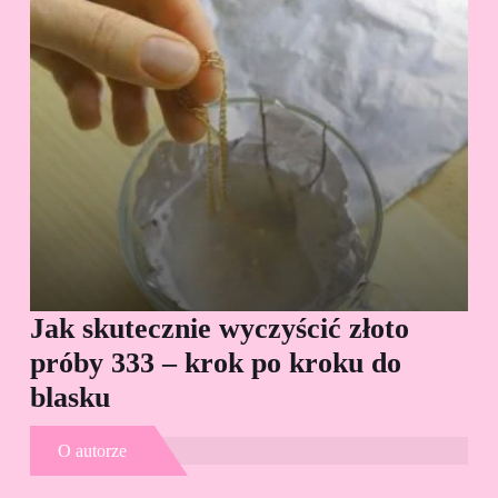
Jak skutecznie wyczyścić złoto
Cz
próby 333 – krok po kroku do
Sp
blasku
O autorze