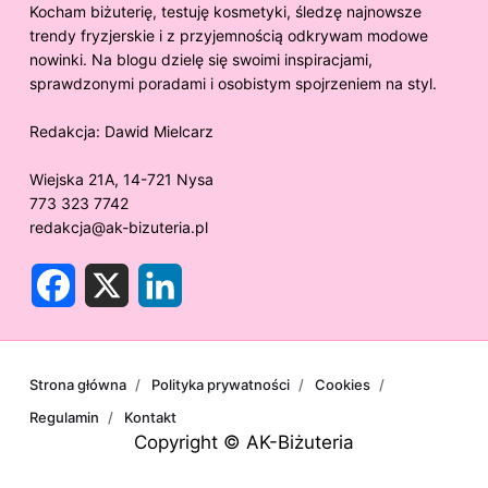
Kocham biżuterię, testuję kosmetyki, śledzę najnowsze
trendy fryzjerskie i z przyjemnością odkrywam modowe
nowinki. Na blogu dzielę się swoimi inspiracjami,
sprawdzonymi poradami i osobistym spojrzeniem na styl.
Redakcja:
Dawid Mielcarz
Wiejska 21A, 14-721 Nysa
773 323 7742
redakcja@ak-bizuteria.pl
F
X
L
a
i
c
n
e
k
b
e
o
d
o
I
Strona główna
Polityka prywatności
Cookies
k
n
Regulamin
Kontakt
Copyright © AK-Biżuteria