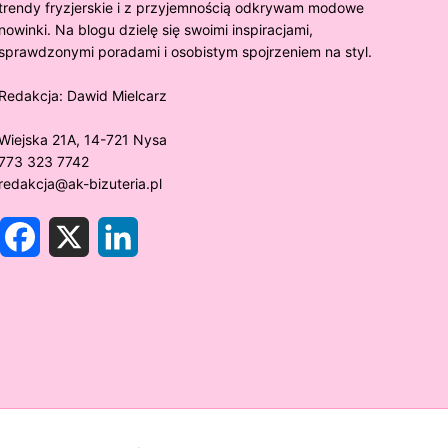
trendy fryzjerskie i z przyjemnością odkrywam modowe
nowinki. Na blogu dzielę się swoimi inspiracjami,
sprawdzonymi poradami i osobistym spojrzeniem na styl.
Redakcja:
Dawid Mielcarz
Wiejska 21A, 14-721 Nysa
773 323 7742
redakcja@ak-bizuteria.pl
F
X
L
a
i
c
n
e
k
y złoto próby 375 ciemnieje?
Złote sr
b
e
o
d
rawdzamy tajemnice biżuterii!
niezwykł
o
I
k
n
w biżute