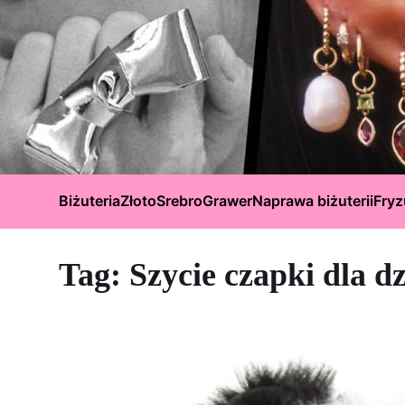
Biżuteria
Złoto
Srebro
Grawer
Naprawa biżuterii
Fryz
Tag:
Szycie czapki dla dz