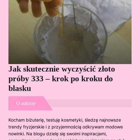
Jak skutecznie wyczyścić złoto
Cz
próby 333 – krok po kroku do
Sp
blasku
O autorze
Kocham biżuterię, testuję kosmetyki, śledzę najnowsze
trendy fryzjerskie i z przyjemnością odkrywam modowe
nowinki. Na blogu dzielę się swoimi inspiracjami,