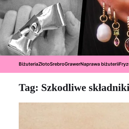
Biżuteria
Złoto
Srebro
Grawer
Naprawa biżuterii
Fryz
Tag:
Szkodliwe składnik