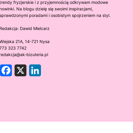
trendy fryzjerskie i z przyjemnością odkrywam modowe
nowinki. Na blogu dzielę się swoimi inspiracjami,
sprawdzonymi poradami i osobistym spojrzeniem na styl.
Redakcja:
Dawid Mielcarz
Wiejska 21A, 14-721 Nysa
773 323 7742
redakcja@ak-bizuteria.pl
F
X
L
a
i
c
n
e
k
y złoto próby 375 ciemnieje?
Złote sr
b
e
o
d
rawdzamy tajemnice biżuterii!
niezwykł
o
I
k
n
w biżute