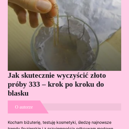
Jak skutecznie wyczyścić złoto
Cz
próby 333 – krok po kroku do
Sp
blasku
O autorze
Kocham biżuterię, testuję kosmetyki, śledzę najnowsze
trendy fryzjerskie i z przyjemnością odkrywam modowe