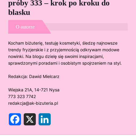
próby 333 – krok po kroku do
Sp
blasku
O autorze
Kocham biżuterię, testuję kosmetyki, śledzę najnowsze
trendy fryzjerskie i z przyjemnością odkrywam modowe
nowinki. Na blogu dzielę się swoimi inspiracjami,
sprawdzonymi poradami i osobistym spojrzeniem na styl.
Redakcja:
Dawid Mielcarz
Wiejska 21A, 14-721 Nysa
773 323 7742
redakcja@ak-bizuteria.pl
F
X
L
a
i
c
n
e
k
b
e