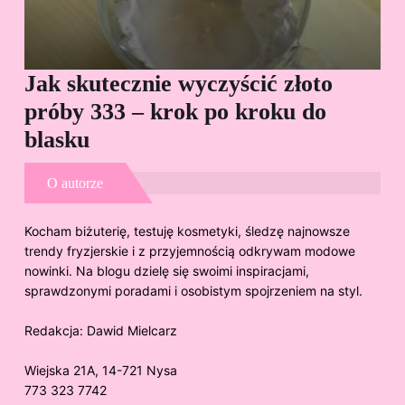
Jak skutecznie wyczyścić złoto
Cz
próby 333 – krok po kroku do
Sp
blasku
O autorze
Kocham biżuterię, testuję kosmetyki, śledzę najnowsze
trendy fryzjerskie i z przyjemnością odkrywam modowe
nowinki. Na blogu dzielę się swoimi inspiracjami,
sprawdzonymi poradami i osobistym spojrzeniem na styl.
Redakcja:
Dawid Mielcarz
Wiejska 21A, 14-721 Nysa
773 323 7742