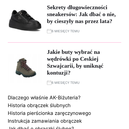
Sekrety długowieczności
sneakersów: Jak dbać o nie,
by cieszyły nas przez lata?
6 MIESIĘCY TEMU
Jakie buty wybrać na
wędrówki po Ceskiej
Szwajcarii, by uniknąć
kontuzji?
6 MIESIĘCY TEMU
Dlaczego właśnie AK-Biżuteria?
Historia obrączek ślubnych
Historia pierścionka zaręczynowego
Instrukcja zamawiania obrączek
Jak dbać o obrączki ślubne?