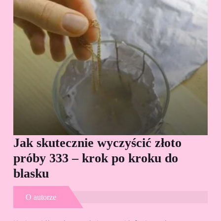
Jak skutecznie wyczyścić złoto
Cz
próby 333 – krok po kroku do
Sp
blasku
O autorze