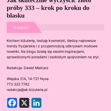
Jak skutecznie wyczyścić złoto
Cz
próby 333 – krok po kroku do
Sp
blasku
O autorze
Kocham biżuterię, testuję kosmetyki, śledzę najnowsze
trendy fryzjerskie i z przyjemnością odkrywam modowe
nowinki. Na blogu dzielę się swoimi inspiracjami,
sprawdzonymi poradami i osobistym spojrzeniem na styl.
Redakcja:
Dawid Mielcarz
Wiejska 21A, 14-721 Nysa
773 323 7742
redakcja@ak-bizuteria.pl
F
X
L
a
i
c
n