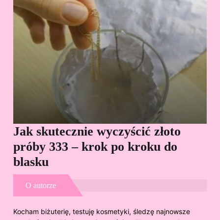
Jak skutecznie wyczyścić złoto
Cz
próby 333 – krok po kroku do
Sp
blasku
O autorze
Kocham biżuterię, testuję kosmetyki, śledzę najnowsze