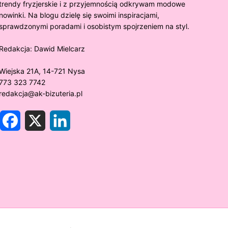
trendy fryzjerskie i z przyjemnością odkrywam modowe
nowinki. Na blogu dzielę się swoimi inspiracjami,
sprawdzonymi poradami i osobistym spojrzeniem na styl.
Redakcja:
Dawid Mielcarz
Wiejska 21A, 14-721 Nysa
773 323 7742
redakcja@ak-bizuteria.pl
F
X
L
a
i
c
n
e
k
y złoto próby 375 ciemnieje?
Złote sr
b
e
o
d
rawdzamy tajemnice biżuterii!
niezwykł
o
I
k
n
w biżute