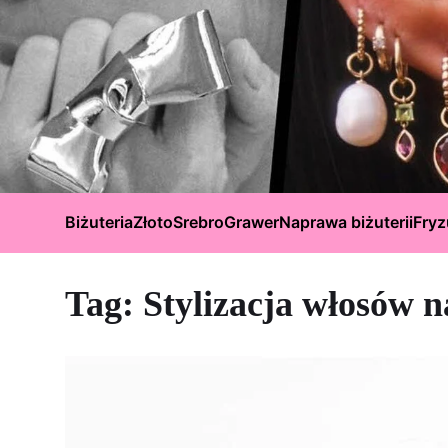
Biżuteria
Złoto
Srebro
Grawer
Naprawa biżuterii
Fryz
Tag:
Stylizacja włosów n