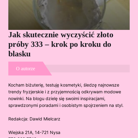
Jak skutecznie wyczyścić złoto
Cz
próby 333 – krok po kroku do
Sp
blasku
O autorze
Kocham biżuterię, testuję kosmetyki, śledzę najnowsze
trendy fryzjerskie i z przyjemnością odkrywam modowe
nowinki. Na blogu dzielę się swoimi inspiracjami,
sprawdzonymi poradami i osobistym spojrzeniem na styl.
Redakcja:
Dawid Mielcarz
Wiejska 21A, 14-721 Nysa